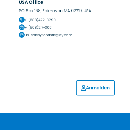
USA Office
PO Box 168, Fairhaven MA 02719, USA
+1 (888)472-8290
+1 (508)217-3061
us-sales@christiegrey.com
Anmelden