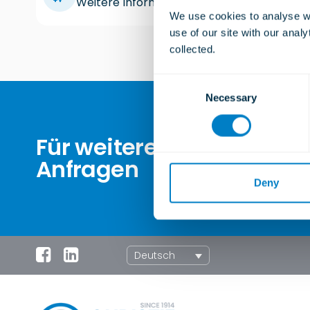
Weitere Informationen
We use cookies to analyse we
use of our site with our anal
collected.
C
Necessary
o
n
s
Für weitere Informatione
e
Anfragen
n
t
Deny
S
e
l
e
Deutsch
c
t
i