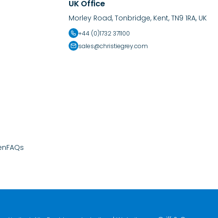
UK Office
Morley Road, Tonbridge, Kent, TN9 1RA, UK
+44 (0)1732 371100
sales@christiegrey.com
en
FAQs