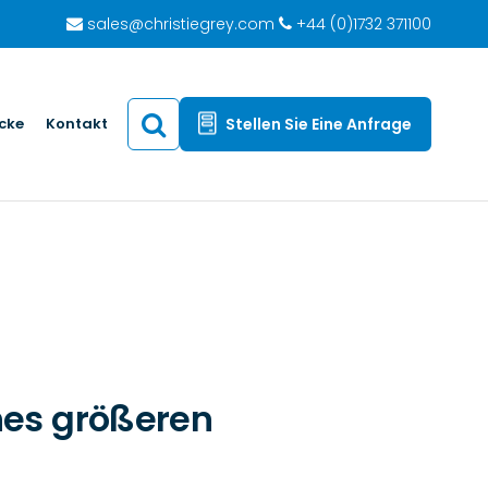
sales@christiegrey.com
+44 (0)1732 371100
icke
Kontakt
Stellen Sie Eine Anfrage
ines größeren