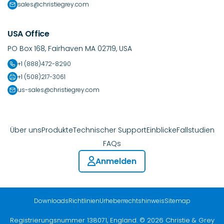
sales@christiegrey.com
USA Office
PO Box 168, Fairhaven MA 02719, USA
+1 (888)472-8290
+1 (508)217-3061
us-sales@christiegrey.com
Über uns
Produkte
Technischer Support
Einblicke
Fallstudien
FAQs
Anmelden
Downloads
Richtlinien
Urheberrechtshinweis
Sitemap
Registrierungsnummer 138071, England. © 2026 Christie & Grey