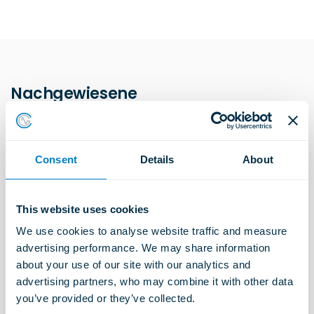
Nachgewiesene
Antivibrationsexpertise
Christie & Grey bietet Expertenlösungen zur
Consent
Details
About
Vibrations- und Stoßdämmung in verschiedenen
Anwendungsbereichen an. Diese industriellen
Schwingungsisolatoren sind darauf ausgelegt, die
This website uses cookies
spezifischen Anforderungen der Umgebungen zu
erfüllen, in denen sie eingesetzt werden. Jede
We use cookies to analyse website traffic and measure 
Produktreihe ist darauf ausgelegt, die Zuverlässigkeit
advertising performance. We may share information 
zu erhöhen, Ausrüstung zu schützen und langfristige
about your use of our site with our analytics and 
Leistung zu unterstützen.
Wo die
advertising partners, who may combine it with other data 
Projektanforderungen über industrielle Anwendungen
you’ve provided or they’ve collected.