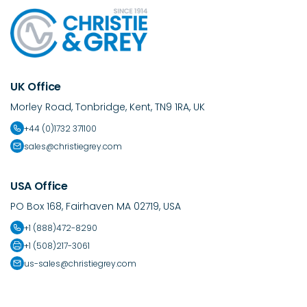
UK Office
Morley Road, Tonbridge, Kent, TN9 1RA, UK
+44 (0)1732 371100
sales@christiegrey.com
USA Office
PO Box 168, Fairhaven MA 02719, USA
+1 (888)472-8290
+1 (508)217-3061
us-sales@christiegrey.com