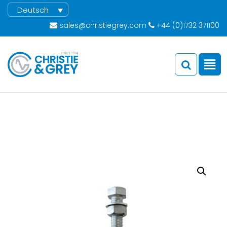
Deutsch
sales@christiegrey.com
+44 (0)1732 371100