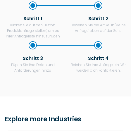
Schritt 1
Schritt 2
Klicken Sie auf den Button
Bewerten Sie die Artikel in 'Meine
'Produktanfrage stellen', um es
Anfrage' oben auf der Seite
Ihrer Anfrageliste hinzuzufügen
Schritt 3
Schritt 4
Fügen Sie Ihre Daten und
Reichen Sie Ihre Anfrage ein. Wir
Anforderungen hinzu
werden dich kontaktieren.
Explore more Industries