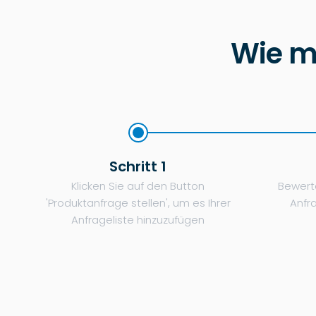
Wie m
Schritt 1
Klicken Sie auf den Button
Bewerte
'Produktanfrage stellen', um es Ihrer
Anfr
Anfrageliste hinzuzufügen