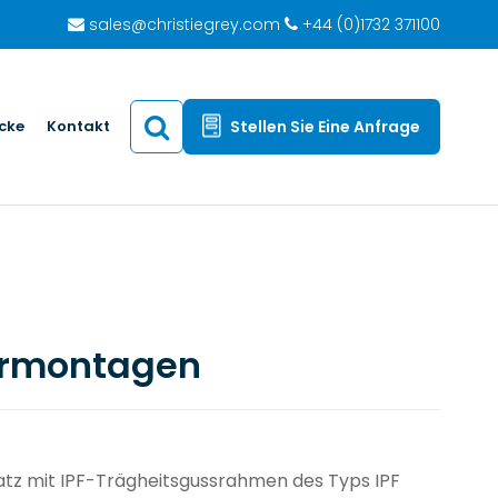
sales@christiegrey.com
+44 (0)1732 371100
icke
Kontakt
Stellen Sie Eine Anfrage
ermontagen
satz mit IPF-Trägheitsgussrahmen des Typs IPF