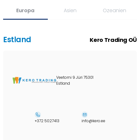
Europa
Asien
Ozeanien
Estland
Kero Trading OÜ
Veetorni 9 Jüri 75301
Estland
+372 5027413
info@kero.ee