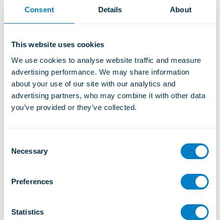
Consent
Details
About
This website uses cookies
We use cookies to analyse website traffic and measure 
advertising performance. We may share information 
about your use of our site with our analytics and 
advertising partners, who may combine it with other data 
you’ve provided or they’ve collected.
C
Necessary
o
n
s
Preferences
e
n
t
Statistics