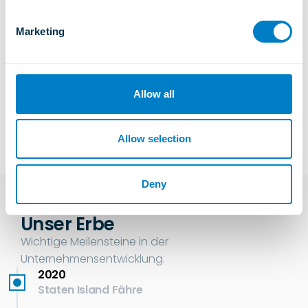
S
e
Marketing
l
e
c
t
Allow all
i
o
n
Allow selection
Deny
Unser Erbe
Wichtige Meilensteine in der
Unternehmensentwicklung.
2020
Staten Island Fähre