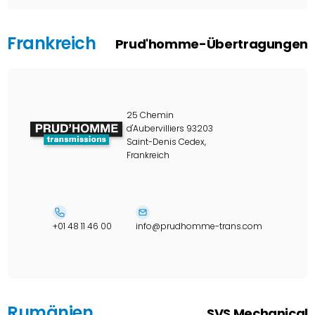
Frankreich
Prud'homme-Übertragungen
25 Chemin
d'Aubervilliers 93203
Saint-Denis Cedex,
Frankreich
+01 48 11 46 00
info@prudhomme-trans.com
Rumänien
SVS Mechanical