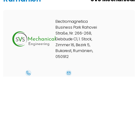
Electromagnetica
Business Park Rahovei
Straße, Nr. 266-268,
Gebäude C1, 1. Stock,
Zimmer 16, Bezirk 5,
Bukarest, Rumänien,
050912
+40 726358176
ovi@svsmechanical.com
Spanien
Herrekor S.L