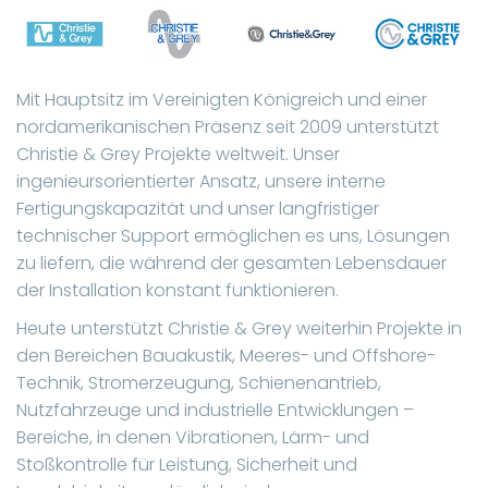
specified solutions tailored to each project’s
requirements.
As one of the early specialists in structure-borne
Mit Hauptsitz im Vereinigten Königreich und einer
noise and vibration control, Christie & Grey has
nordamerikanischen Präsenz seit 2009 unterstützt
developed a reputation for tackling complex
Christie & Grey Projekte weltweit. Unser
challenges where standard approaches fall short.
ingenieursorientierter Ansatz, unsere interne
That experience is applied to every project, whether
Fertigungskapazität und unser langfristiger
supporting a critical marine installation, a high-
technischer Support ermöglichen es uns, Lösungen
performance building, or industrial equipment
zu liefern, die während der gesamten Lebensdauer
operating under continuous load.
der Installation konstant funktionieren.
Heute unterstützt Christie & Grey weiterhin Projekte in
den Bereichen Bauakustik, Meeres- und Offshore-
Technik, Stromerzeugung, Schienenantrieb,
Nutzfahrzeuge und industrielle Entwicklungen –
Bereiche, in denen Vibrationen, Lärm- und
Stoßkontrolle für Leistung, Sicherheit und