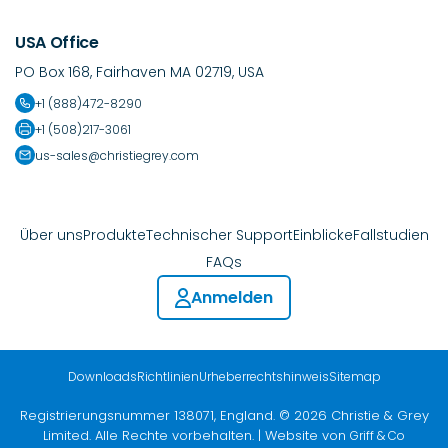
USA Office
PO Box 168, Fairhaven MA 02719, USA
+1 (888)472-8290
+1 (508)217-3061
us-sales@christiegrey.com
Über uns
Produkte
Technischer Support
Einblicke
Fallstudien
FAQs
Anmelden
Downloads
Richtlinien
Urheberrechtshinweis
Sitemap
Registrierungsnummer 138071, England. © 2026 Christie & Grey
Limited. Alle Rechte vorbehalten. | Website von
Griff & Co