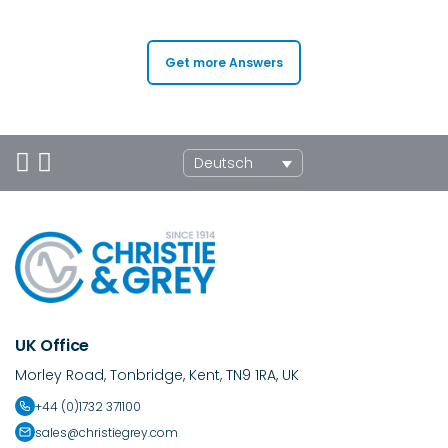
Get more Answers
Deutsch
UK Office
Morley Road, Tonbridge, Kent, TN9 1RA, UK
+44 (0)1732 371100
sales@christiegrey.com