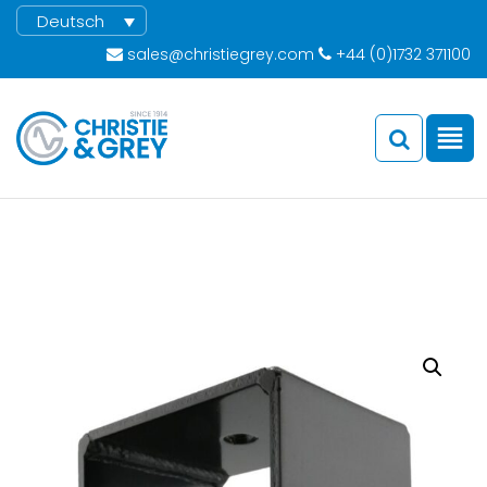
Deutsch
sales@christiegrey.com
+44 (0)1732 371100