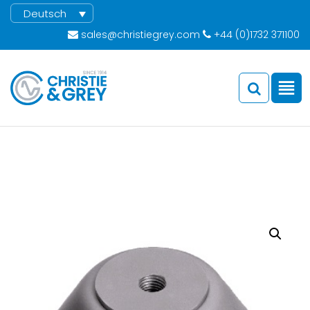
Deutsch
sales@christiegrey.com
+44 (0)1732 371100