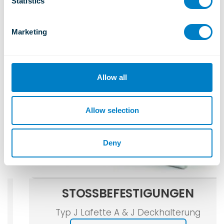
t
Statistics
S
e
Marketing
l
e
c
t
Allow all
i
o
n
Allow selection
Deny
STOSSBEFESTIGUNGEN
Typ J Lafette A & J Deckhalterung