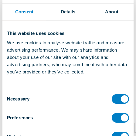
Installation auf Harzkeulen zu erleichtern.
Consent
Details
About
Typical Applications
This website uses cookies
Application Notes
We use cookies to analyse website traffic and measure 
advertising performance. We may share information 
about your use of our site with our analytics and 
Downloads
advertising partners, who may combine it with other data 
you’ve provided or they’ve collected.
C
Necessary
Ähnliche Produkte
o
n
s
Preferences
e
n