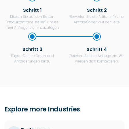
Klicken Sie auf den Button
Bewerten Sie die Artikel in 'Meine
'Produktanfrage stellen', um es
Anfrage' oben auf der Seite
Ihrer Anfrageliste hinzuzufügen
Schritt 3
Schritt 4
Fügen Sie Ihre Daten und
Reichen Sie Ihre Anfrage ein. Wir
Anforderungen hinzu
werden dich kontaktieren.
Explore more Industries
Baulösungen
Know Details