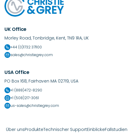
UK Office
Morley Road, Tonbridge, Kent, TN9 1RA, UK
+44 (0)1732 371100
sales@christiegrey.com
USA Office
PO Box 168, Fairhaven MA 02719, USA
+1 (888)472-8290
+1 (508)217-3061
us-sales@christiegrey.com
Über uns
Produkte
Technischer Support
Einblicke
Fallstudien
FAQs