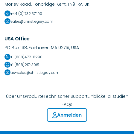
Morley Road, Tonbridge, Kent, TN9 1RA, UK
+44 (0)1732 371100
sales@christiegrey.com
USA Office
PO Box 168, Fairhaven MA 02719, USA
+1 (888)472-8290
+1 (508)217-3061
us-sales@christiegrey.com
Über uns
Produkte
Technischer Support
Einblicke
Fallstudien
FAQs
Anmelden