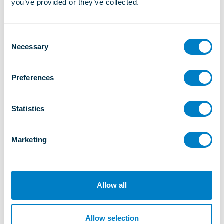
you’ve provided or they’ve collected.
C
Necessary
o
n
s
Preferences
e
n
t
Statistics
S
e
Marketing
l
GUMMIBÜGEL
e
c
Typ RH
t
Allow all
i
WEITERE INFORMATIONEN
o
n
Allow selection