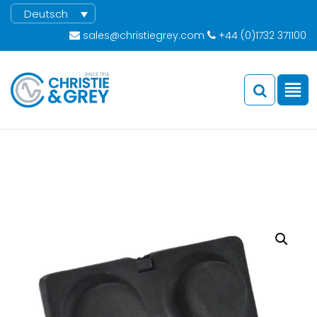
Deutsch
sales@christiegrey.com
+44 (0)1732 371100