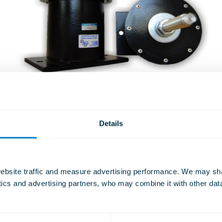
SILIONE-
Details
FLÜSSIGKEITSDÄMPFER
Typ MD/3
WEITERE INFORMATIONEN
bsite traffic and measure advertising performance. We may shar
ytics and advertising partners, who may combine it with other dat