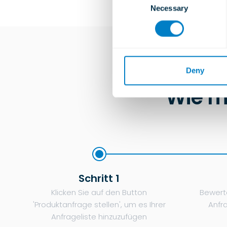
Necessary
o
n
s
e
n
t
Deny
S
Wie m
e
l
e
c
t
i
o
Schritt 1
n
Klicken Sie auf den Button
Bewerte
'Produktanfrage stellen', um es Ihrer
Anfr
Anfrageliste hinzuzufügen