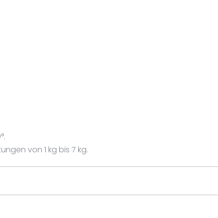
°.
ngen von 1 kg bis 7 kg.