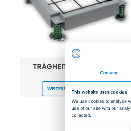
TRÄGHEITSGUSSRAHMEN
Consent
Typ IPF
WEITERE INFORMATIONEN
This website uses cookies
We use cookies to analyse we
use of our site with our anal
collected.
C