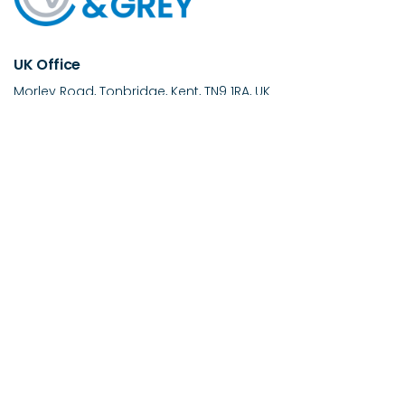
UK Office
Morley Road, Tonbridge, Kent, TN9 1RA, UK
+44 (0)1732 371100
sales@christiegrey.com
USA Office
PO Box 168, Fairhaven MA 02719, USA
+1 (888)472-8290
+1 (508)217-3061
us-sales@christiegrey.com
Über uns
Produkte
Technischer Support
Einblicke
Fallstudien
FAQs