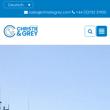
Deutsch
sales@christiegrey.com
+44 (0)1732 371100