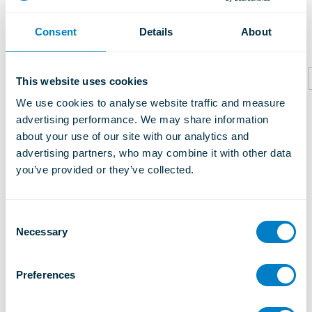
Ähnliche Produkte
Consent
Details
About
This website uses cookies
We use cookies to analyse website traffic and measure 
advertising performance. We may share information 
about your use of our site with our analytics and 
advertising partners, who may combine it with other data 
you’ve provided or they’ve collected.
C
Necessary
o
n
s
Preferences
e
n