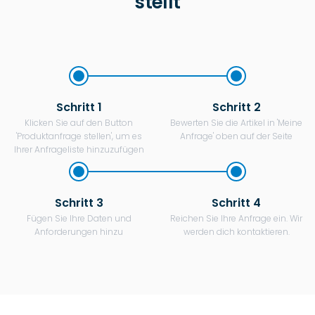
stellt
Schritt 1
Schritt 2
Klicken Sie auf den Button
Bewerten Sie die Artikel in 'Meine
'Produktanfrage stellen', um es
Anfrage' oben auf der Seite
Ihrer Anfrageliste hinzuzufügen
Schritt 3
Schritt 4
Fügen Sie Ihre Daten und
Reichen Sie Ihre Anfrage ein. Wir
Anforderungen hinzu
werden dich kontaktieren.