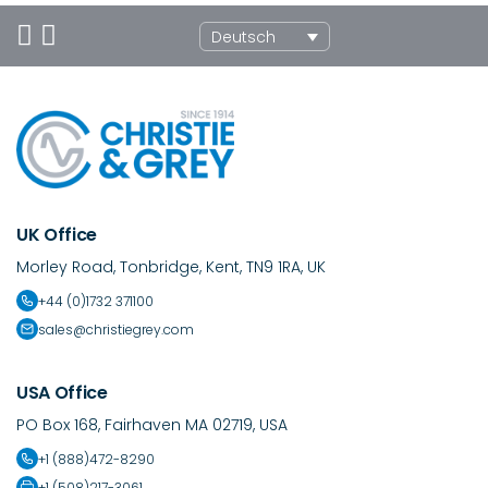
Deutsch
UK Office
Morley Road, Tonbridge, Kent, TN9 1RA, UK
+44 (0)1732 371100
sales@christiegrey.com
USA Office
PO Box 168, Fairhaven MA 02719, USA
+1 (888)472-8290