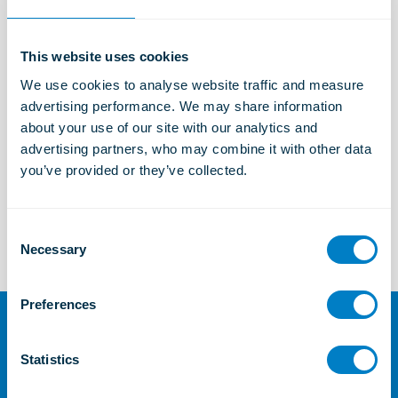
Aprender más
This website uses cookies
We use cookies to analyse website traffic and measure 
Soluciones industriales
advertising performance. We may share information 
Aprender más
about your use of our site with our analytics and 
advertising partners, who may combine it with other data 
you’ve provided or they’ve collected.
Soluciones Marítimas y Offshore
Aprender más
C
Necessary
o
n
s
Preferences
e
n
Para más información o
t
Statistics
consultas
S