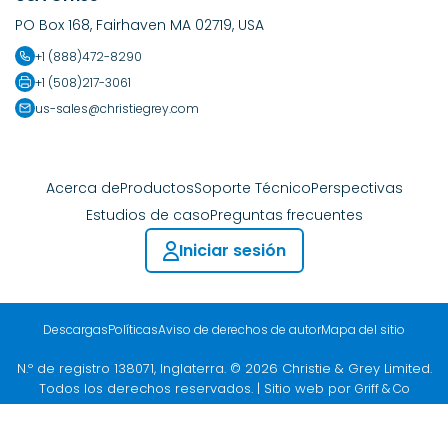
PO Box 168, Fairhaven MA 02719, USA
+1 (888)472-8290
+1 (508)217-3061
us-sales@christiegrey.com
Acerca de
Productos
Soporte Técnico
Perspectivas
Estudios de caso
Preguntas frecuentes
Iniciar sesión
Descargas
Políticas
Aviso de derechos de autor
Mapa del sitio
N.º de registro 138071, Inglaterra. © 2026 Christie & Grey Limited.
Todos los derechos reservados. | Sitio web por
Griff & Co