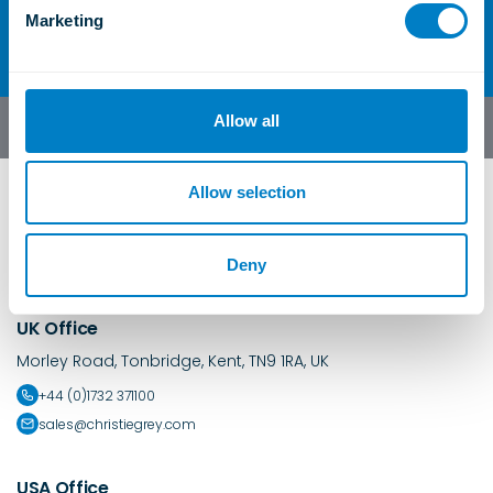
Contáctenos
e
Marketing
l
e
c
t
Allow all
Español
i
o
n
Allow selection
Deny
UK Office
Morley Road, Tonbridge, Kent, TN9 1RA, UK
+44 (0)1732 371100
sales@christiegrey.com
USA Office