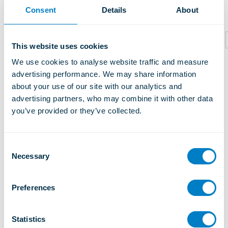
relacionados
Consent
Details
About
This website uses cookies
We use cookies to analyse website traffic and measure 
advertising performance. We may share information 
about your use of our site with our analytics and 
advertising partners, who may combine it with other data 
you’ve provided or they’ve collected.
C
Necessary
o
n
s
Preferences
e
n
t
Statistics