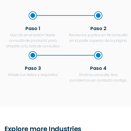
Paso 1
Paso 2
Haz clic en el botón 'Hacer
Revisa los puntos en 'Mi consulta'
consulta de producto' para
en la parte superior de la página
añadirlo a tu lista de consultas
Paso 3
Paso 4
Añade tus datos y requisitos
Envía tu consulta. Nos
pondremos en contacto contigo
Explore more Industries