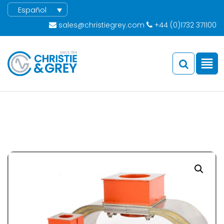
Español
sales@christiegrey.com
+44 (0)1732 371100