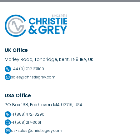
UK Office
Morley Road, Tonbridge, Kent, TN9 1RA, UK
+44 (0)1732 371100
sales@christiegrey.com
USA Office
PO Box 168, Fairhaven MA 02719, USA
+1 (888)472-8290
+1 (508)217-3061
us-sales@christiegrey.com