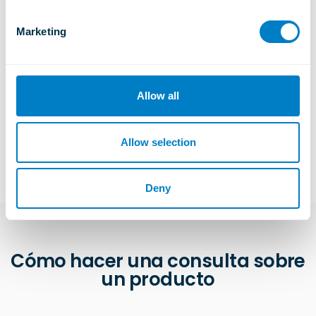
S
e
MONTAJES DE AMORTIGUADOR
Marketing
l
e
Tipo FCR
c
APRENDER MÁS
t
Allow all
i
o
n
Allow selection
Deny
Cómo hacer una consulta sobre
un producto