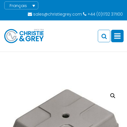
Français
sales@christiegrey.com
+44 (0)1732 371100