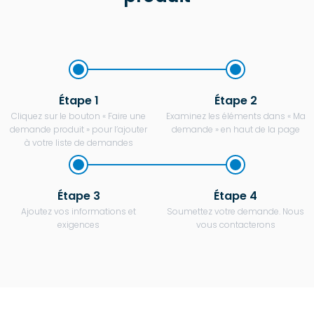
produit
Étape 1
Étape 2
Cliquez sur le bouton « Faire une
Examinez les éléments dans « Ma
demande produit » pour l’ajouter
demande » en haut de la page
à votre liste de demandes
Étape 3
Étape 4
Ajoutez vos informations et
Soumettez votre demande. Nous
exigences
vous contacterons