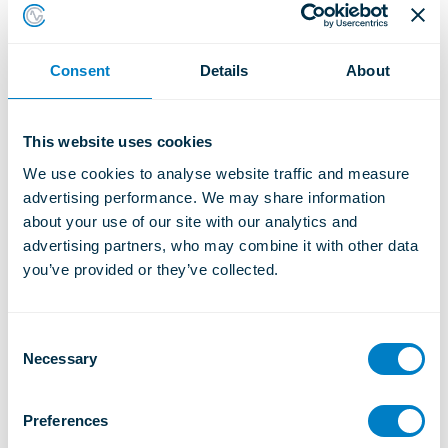
propulsion marins).
Des caractéristiques optimales de rigidité du
système peuvent être obtenues par une
Consent
Details
About
orientation soigneuse de chaque isolateur.
Une semelle optionnelle est disponible pour
faciliter l’installation sur les cales en résine.
This website uses cookies
We use cookies to analyse website traffic and measure 
advertising performance. We may share information 
Typical Applications
about your use of our site with our analytics and 
advertising partners, who may combine it with other data 
Application Notes
you’ve provided or they’ve collected.
Downloads
C
Necessary
o
n
s
Preferences
e