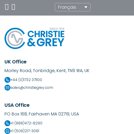
Français
UK Office
Morley Road, Tonbridge, Kent, TN9 1RA, UK
+44 (0)1732 371100
sales@christiegrey.com
USA Office
PO Box 168, Fairhaven MA 02719, USA
+1 (888)472-8290