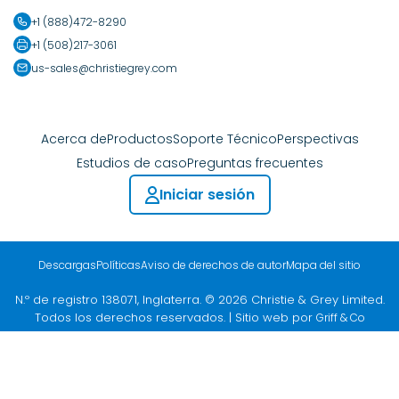
+1 (888)472-8290
+1 (508)217-3061
us-sales@christiegrey.com
Acerca de
Productos
Soporte Técnico
Perspectivas
Estudios de caso
Preguntas frecuentes
Iniciar sesión
Descargas
Políticas
Aviso de derechos de autor
Mapa del sitio
N.º de registro 138071, Inglaterra. © 2026 Christie & Grey Limited.
Todos los derechos reservados. | Sitio web por
Griff & Co