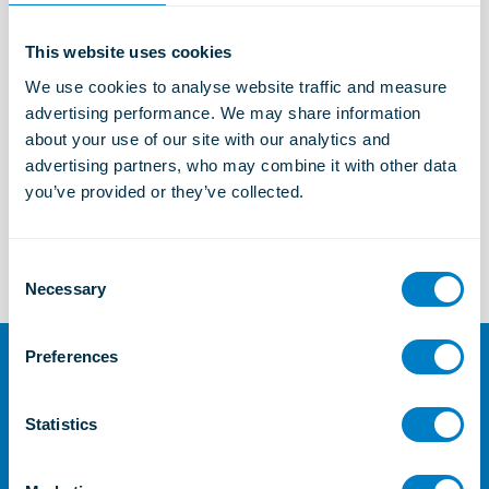
This website uses cookies
Soluciones industriales
We use cookies to analyse website traffic and measure 
Aprender más
advertising performance. We may share information 
about your use of our site with our analytics and 
advertising partners, who may combine it with other data 
you’ve provided or they’ve collected.
Soluciones Marítimas y Offshore
Aprender más
C
Necessary
o
n
s
Preferences
e
Para más información o
n
consultas
t
Statistics
S
Contáctenos
e