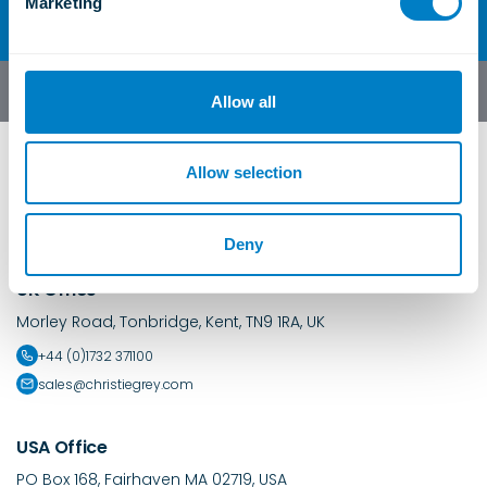
Marketing
l
e
c
Español
t
Allow all
i
o
n
Allow selection
Deny
UK Office
Morley Road, Tonbridge, Kent, TN9 1RA, UK
+44 (0)1732 371100
sales@christiegrey.com
USA Office
PO Box 168, Fairhaven MA 02719, USA